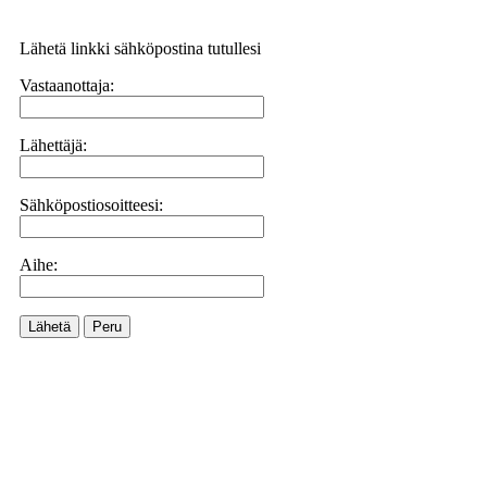
Lähetä linkki sähköpostina tutullesi
Vastaanottaja:
Lähettäjä:
Sähköpostiosoitteesi:
Aihe:
Lähetä
Peru