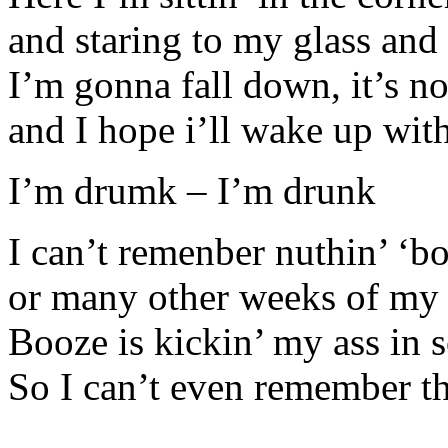
and staring to my glass and
I’m gonna fall down, it’s not
and I hope i’ll wake up with
I’m drumk – I’m drunk
I can’t remenber nuthin’ ‘bo
or many other weeks of my l
Booze is kickin’ my ass in 
So I can’t even remember th