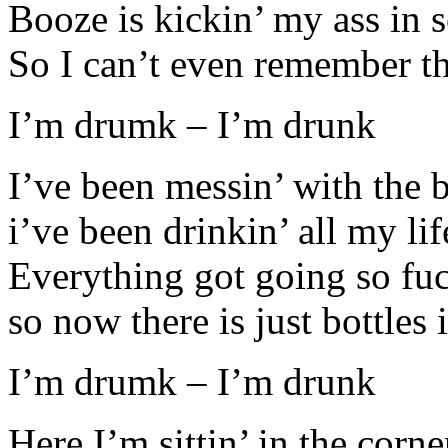
Booze is kickin’ my ass in 
So I can’t even remember th
I’m drumk – I’m drunk
I’ve been messin’ with the 
i’ve been drinkin’ all my li
Everything got going so fu
so now there is just bottles 
I’m drumk – I’m drunk
Here I’m sittin’ in the corne