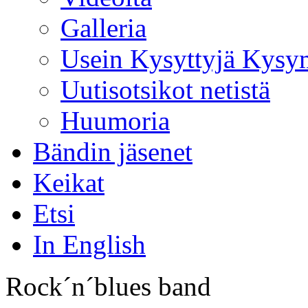
Galleria
Usein Kysyttyjä Kysy
Uutisotsikot netistä
Huumoria
Bändin jäsenet
Keikat
Etsi
In English
Rock´n´blues band