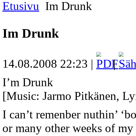
Etusivu
Im Drunk
Im Drunk
14.08.2008 22:23 |
|
I’m Drunk
[Music: Jarmo Pitkänen, Lyr
I can’t remenber nuthin’ ‘bo
or many other weeks of my l