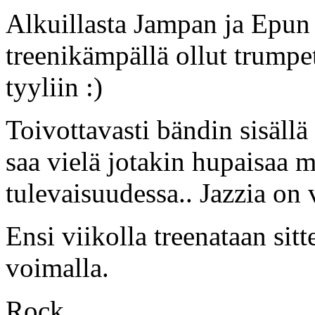
Alkuillasta Jampan ja Epun v
treenikämpällä ollut trumpet
tyyliin :)
Toivottavasti bändin sisällä
saa vielä jotakin hupaisaa 
tulevaisuudessa.. Jazzia on v
Ensi viikolla treenataan si
voimalla.
Rock