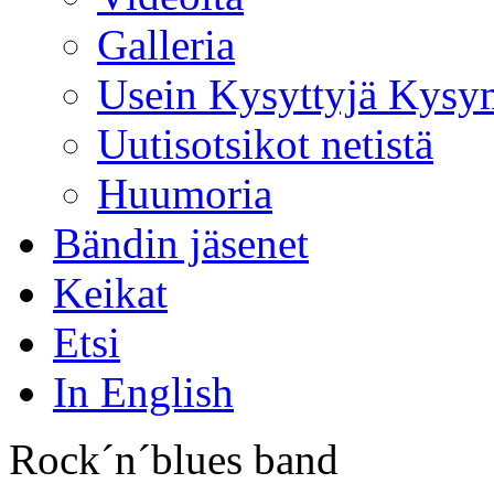
Galleria
Usein Kysyttyjä Kysy
Uutisotsikot netistä
Huumoria
Bändin jäsenet
Keikat
Etsi
In English
Rock´n´blues band