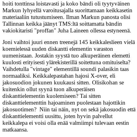
hoiti tonttinsa loistavasti ja koko bändi oli tyytyväinen
Markun lyhyellä varoitusajalla suorittamaan keikkasetin
materiaaliin tutustumiseen. Ilman Markun panosta olisi
Tallinnan keikka jäänyt TMS:ltä soittamatta bändin
vakiokitaristi "proffan" Juha Laineen ollessa estyneenä.
Joni vaihtoi juuri ennen treenejä 145 keikkaleslieen vielä
koemielessä uuden diskantti elementin varaston
uumenistaan. Jostakin syystä tuo alkuperäinen elemetti
kuulosti erityisesti ylärekisterillä soitettuna omituiselta?
Vaihdetulla "vintage" elementillä soundi palasikin taas
normaaliksi. Keikkalepastahan hajosi X-over, eli
jakosuodion jokunen kuukausi sitten. Olisikohan se
kuitenkin ollut syynä tuon alkuperäisen
diskanttielementin kuolemiseen? Tai sitten
diskanttielementtin hajoaminen puolestaan hajottikin
jakosuotimen? Niin tai näin, nyt on sekä jakosuodin että
diskanttielementti uusittu, joten hyvin palvellut
keikkalepa ei voisi olla enää valmiimpi tulevaan eestin
matkaansa.