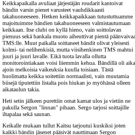
Keikkapaikalla avuliaat järjestäjän roudarit kantoivat
bändin varsin pienet varusteet vauhdikkaasti
takahuoneeseen. Hetken keikkapaikkaan tutustuttuamme
majoituimme bändien takahuoneeseen valmistautumaan
keikkaan. Itse clubi on kyllä hieno, vain soittolavan
pienuus sekä hankala muoto aiheuttivat pientä päänvaiva
TMS:lle. Muut paikalla soittaneet bändit olivat yleisesti
kolmi- tai nelihenkisiä, mutta viisihenkinen TMS mahtui
juuri ja juuri lavalle. Eikä tuota lavalla ollutta
monitorointiakaan voisi liiemmin kehua. Bändillä oli aik
ajoin melkoisia vaikeuksia kuulla toisiaan. Tästä
huolimatta keikka soitettiin normaalisti, vain muutamia
biisejä tiputettiin listalta pois hiukan jo myöhässä olleen
aikataulun takia.
Heti setin jälkeen purettiin omat kamat ulos ja vietiin ne
pakulla Sergon "linnan" pihaan. Sergo tarjosi soittajille
iltapalaa sekä saunan.
Keikalle mukaan tullut Kaitsu tarjoutui kuskiksi joten
kaikki bändin jäsenet pääsivät nauttimaan Sergon