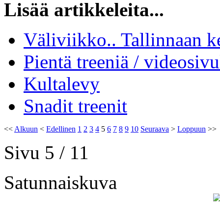
Lisää artikkeleita...
Väliviikko.. Tallinnaan k
Pientä treeniä / videosivu
Kultalevy
Snadit treenit
<<
Alkuun
<
Edellinen
1
2
3
4
5
6
7
8
9
10
Seuraava
>
Loppuun
>>
Sivu 5 / 11
Satunnaiskuva