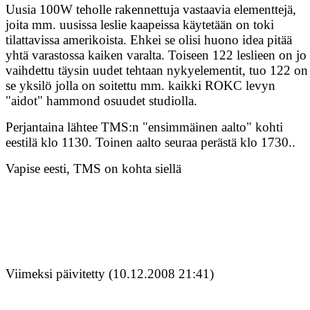
Uusia 100W teholle rakennettuja vastaavia elementtejä,
joita mm. uusissa leslie kaapeissa käytetään on toki
tilattavissa amerikoista. Ehkei se olisi huono idea pitää
yhtä varastossa kaiken varalta. Toiseen 122 leslieen on jo
vaihdettu täysin uudet tehtaan nykyelementit, tuo 122 on
se yksilö jolla on soitettu mm. kaikki ROKC levyn
"aidot" hammond osuudet studiolla.
Perjantaina lähtee TMS:n "ensimmäinen aalto" kohti
eestilä klo 1130. Toinen aalto seuraa perästä klo 1730..
Vapise eesti, TMS on kohta siellä
Viimeksi päivitetty (10.12.2008 21:41)