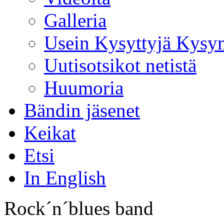
Galleria
Usein Kysyttyjä Kysy
Uutisotsikot netistä
Huumoria
Bändin jäsenet
Keikat
Etsi
In English
Rock´n´blues band