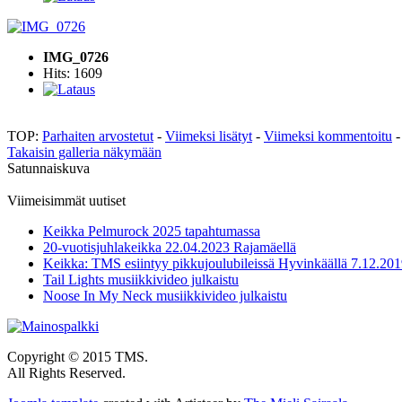
IMG_0726
Hits: 1609
TOP:
Parhaiten arvostetut
-
Viimeksi lisätyt
-
Viimeksi kommentoitu
Takaisin galleria näkymään
Satunnaiskuva
Viimeisimmät uutiset
Keikka Pelmurock 2025 tapahtumassa
20-vuotisjuhlakeikka 22.04.2023 Rajamäellä
Keikka: TMS esiintyy pikkujoulubileissä Hyvinkäällä 7.12.20
Tail Lights musiikkivideo julkaistu
Noose In My Neck musiikkivideo julkaistu
Copyright © 2015 TMS.
All Rights Reserved.