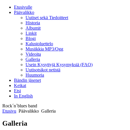
Etusivulle
Päävalikko
Uutiset sekä Tiedoitteet
Historia
Albumit
Linkit
Blogi
Kalustoluettelo
Musiikkia MP3/Ogg
Videoita
Galleria
Usein Kysyttyjä Kysymyksiä (FAQ)
Uutisotsikot netistä
Huumoria
Bändin jäsenet
Keikat
Etsi
In English
Rock´n´blues band
Etusivu
Päävalikko
Galleria
Galleria