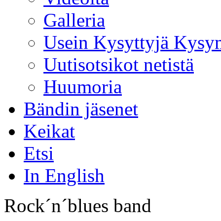
Galleria
Usein Kysyttyjä Kysy
Uutisotsikot netistä
Huumoria
Bändin jäsenet
Keikat
Etsi
In English
Rock´n´blues band