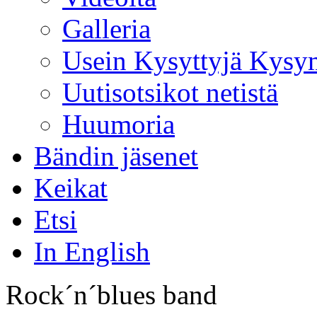
Galleria
Usein Kysyttyjä Kysy
Uutisotsikot netistä
Huumoria
Bändin jäsenet
Keikat
Etsi
In English
Rock´n´blues band