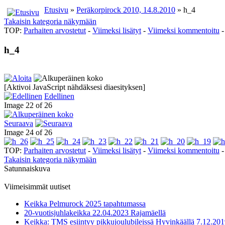
Etusivu
»
Peräkorpirock 2010, 14.8.2010
» h_4
Takaisin kategoria näkymään
TOP:
Parhaiten arvostetut
-
Viimeksi lisätyt
-
Viimeksi kommentoitu
h_4
[Aktivoi JavaScript nähdäksesi diaesityksen]
Edellinen
Image 22 of 26
Seuraava
Image 24 of 26
TOP:
Parhaiten arvostetut
-
Viimeksi lisätyt
-
Viimeksi kommentoitu
Takaisin kategoria näkymään
Satunnaiskuva
Viimeisimmät uutiset
Keikka Pelmurock 2025 tapahtumassa
20-vuotisjuhlakeikka 22.04.2023 Rajamäellä
Keikka: TMS esiintyy pikkujoulubileissä Hyvinkäällä 7.12.20