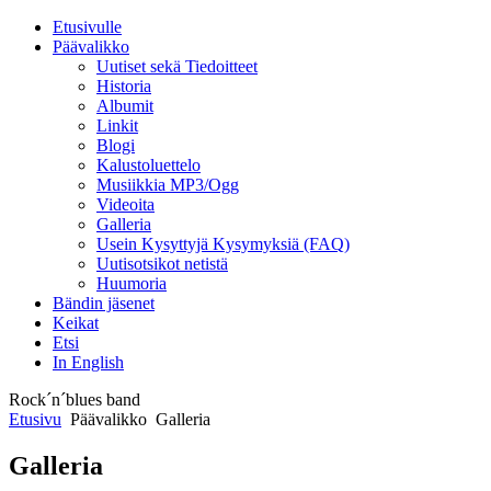
Etusivulle
Päävalikko
Uutiset sekä Tiedoitteet
Historia
Albumit
Linkit
Blogi
Kalustoluettelo
Musiikkia MP3/Ogg
Videoita
Galleria
Usein Kysyttyjä Kysymyksiä (FAQ)
Uutisotsikot netistä
Huumoria
Bändin jäsenet
Keikat
Etsi
In English
Rock´n´blues band
Etusivu
Päävalikko
Galleria
Galleria