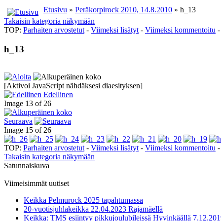
Etusivu
»
Peräkorpirock 2010, 14.8.2010
» h_13
Takaisin kategoria näkymään
TOP:
Parhaiten arvostetut
-
Viimeksi lisätyt
-
Viimeksi kommentoitu
h_13
[Aktivoi JavaScript nähdäksesi diaesityksen]
Edellinen
Image 13 of 26
Seuraava
Image 15 of 26
TOP:
Parhaiten arvostetut
-
Viimeksi lisätyt
-
Viimeksi kommentoitu
Takaisin kategoria näkymään
Satunnaiskuva
Viimeisimmät uutiset
Keikka Pelmurock 2025 tapahtumassa
20-vuotisjuhlakeikka 22.04.2023 Rajamäellä
Keikka: TMS esiintyy pikkujoulubileissä Hyvinkäällä 7.12.20