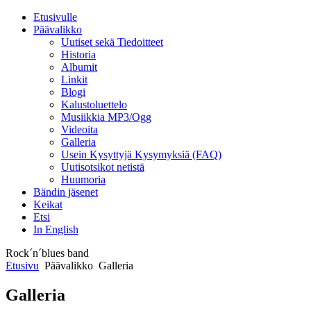
Etusivulle
Päävalikko
Uutiset sekä Tiedoitteet
Historia
Albumit
Linkit
Blogi
Kalustoluettelo
Musiikkia MP3/Ogg
Videoita
Galleria
Usein Kysyttyjä Kysymyksiä (FAQ)
Uutisotsikot netistä
Huumoria
Bändin jäsenet
Keikat
Etsi
In English
Rock´n´blues band
Etusivu
Päävalikko
Galleria
Galleria