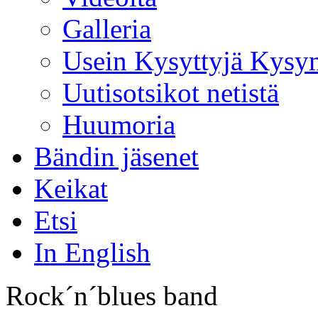
Galleria
Usein Kysyttyjä Kysy
Uutisotsikot netistä
Huumoria
Bändin jäsenet
Keikat
Etsi
In English
Rock´n´blues band