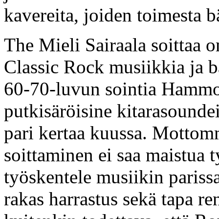
kavereita, joiden toimesta b
The Mieli Sairaala soittaa 
Classic Rock musiikkia ja b
60-70-luvun sointia Hammo
putkisäröisine kitarasounde
pari kertaa kuussa. Mottomm
soittaminen ei saa maistua 
työskentele musiikin parissa
rakas harrastus sekä tapa r