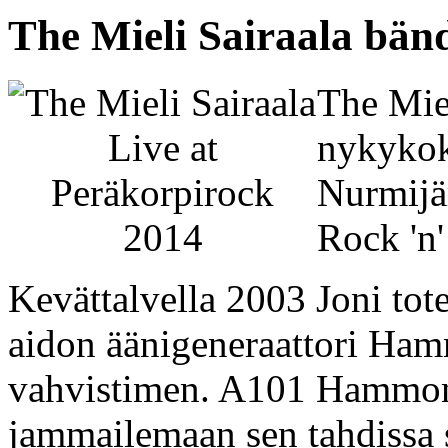
The Mieli Sairaala bänd
The Mie
nykykok
Nurmijä
Rock 'n'
Kevättalvella 2003 Joni tot
aidon äänigeneraattori Ham
vahvistimen. A101 Hammon
jammailemaan sen tahdissa s