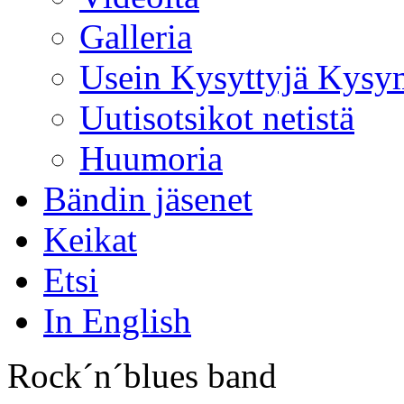
Galleria
Usein Kysyttyjä Kysy
Uutisotsikot netistä
Huumoria
Bändin jäsenet
Keikat
Etsi
In English
Rock´n´blues band