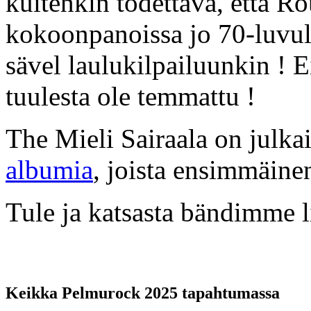
kuitenkin todettava, että Ro
kokoonpanoissa jo 70-luvult
sävel laulukilpailuunkin ! E
tuulesta ole temmattu !
The Mieli Sairaala on julka
albumia
, joista ensimmäin
Tule ja katsasta bändimme 
Keikka Pelmurock 2025 tapahtumassa